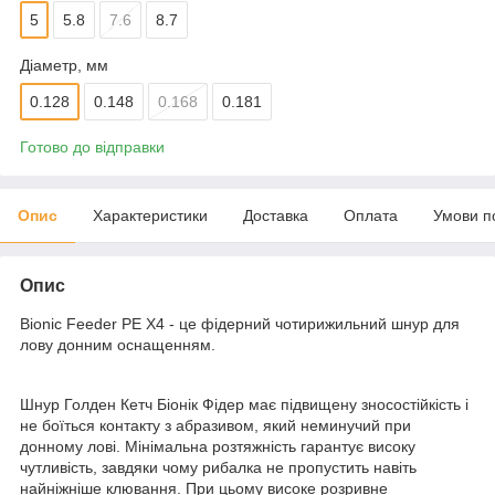
5
5.8
7.6
8.7
Діаметр, мм
0.128
0.148
0.168
0.181
Готово до відправки
Опис
Характеристики
Доставка
Оплата
Умови п
Опис
Bionic Feeder PE X4 - це фідерний чотирижильний шнур для
лову донним оснащенням.
Шнур Голден Кетч Біонік Фідер має підвищену зносостійкість і
не боїться контакту з абразивом, який неминучий при
донному лові. Мінімальна розтяжність гарантує високу
чутливість, завдяки чому рибалка не пропустить навіть
найніжніше клювання. При цьому високе розривне