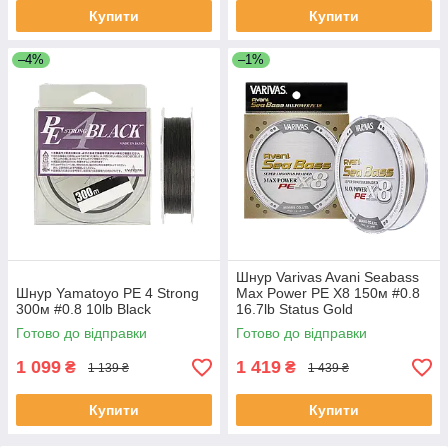
Купити
Купити
–4%
–1%
Шнур Varivas Avani Seabass
Шнур Yamatoyo PE 4 Strong
Max Power PE X8 150м #0.8
300м #0.8 10lb Black
16.7lb Status Gold
Готово до відправки
Готово до відправки
1 099
1 419
₴
₴
1 139 ₴
1 439 ₴
Купити
Купити