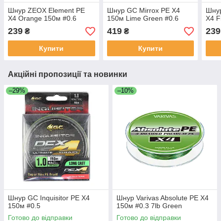
Шнур ZEOX Element PE
Шнур GC Mirrox PE X4
Шну
X4 Orange 150м #0.6
150м Lime Green #0.6
X4 F
239
419
239
₴
₴
Купити
Купити
Акційні пропозиції та новинки
–29%
–10%
Шнур GC Inquisitor PE X4
Шнур Varivas Absolute PE X4
150м #0.5
150м #0.3 7lb Green
Готово до відправки
Готово до відправки