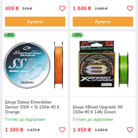
409
1 849
₴
₴
574 ₴
2 049 ₴
Купити
Купити
–6%
–6%
Шнур Daiwa Emeraldas
Sensor SSIII + Si 150м #0.6
Шнур XBraid Upgrade X8
Orange
150м #0.6 14lb Green
Готово до відправки
Готово до відправки
1 389
1 459
₴
₴
1 479 ₴
1 549 ₴