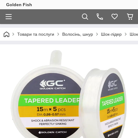
Golden Fish
Товари та послуги
Волосінь, шнур
Шок-лідер
Шок