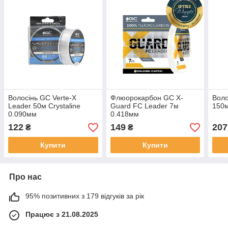
Волосінь GC Verte-X
Флюорокарбон GC X-
Воло
Leader 50м Crystaline
Guard FC Leader 7м
150м
0.090мм
0.418мм
122
149
207
₴
₴
Купити
Купити
Про нас
95% позитивних з 179 відгуків за рік
Працює з 21.08.2025