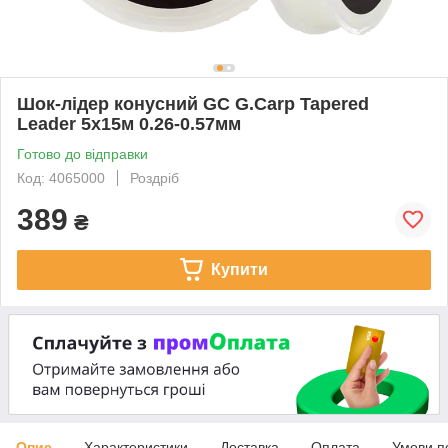
Шок-лідер конусний GC G.Carp Tapered
Leader 5x15м 0.26-0.57мм
Готово до відправки
Код: 4065000
Роздріб
389
₴
Купити
Опис
Характеристики
Доставка
Оплата
Умови п