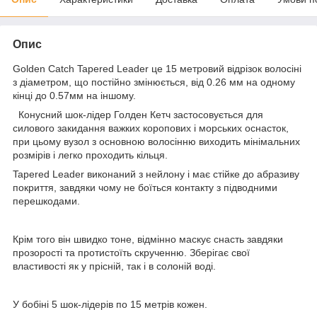
Опис
Golden Catch Tapered Leader це 15 метровий відрізок волосіні
з діаметром, що постійно змінюється, від 0.26 мм на одному
кінці до 0.57мм на іншому.
Конусний шок-лідер Голден Кетч застосовується для
силового закидання важких коропових і морських оснасток,
при цьому вузол з основною волосінню виходить мінімальних
розмірів і легко проходить кільця.
Tapered Leader виконаний з нейлону і має стійке до абразиву
покриття, завдяки чому не боїться контакту з підводними
перешкодами.
Крім того він швидко тоне, відмінно маскує снасть завдяки
прозорості та протистоїть скрученню. Зберігає свої
властивості як у прісній, так і в солоній воді.
У бобіні 5 шок-лідерів по 15 метрів кожен.