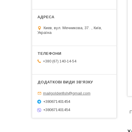
Киев, вул. Мечникова, 37. ., Київ,
Україна
+380 (67) 140-14-54
mailgoldenfish@gmail.com
+380671401454
+380671401454
П
Х