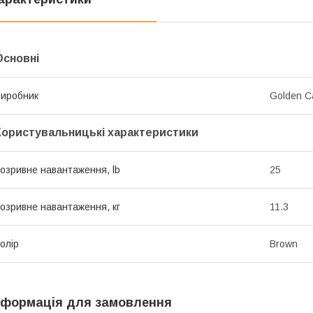
Основні
иробник
Golden C
Користувальницькі характеристики
озривне навантаження, lb
25
озривне навантаження, кг
11.3
олір
Brown
нформація для замовлення