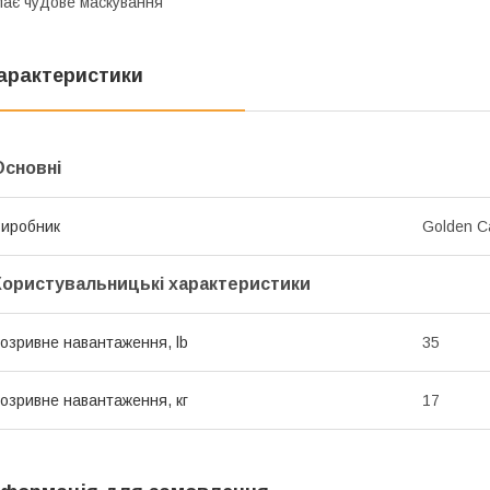
ає чудове маскування
арактеристики
Основні
иробник
Golden C
Користувальницькі характеристики
озривне навантаження, lb
35
озривне навантаження, кг
17