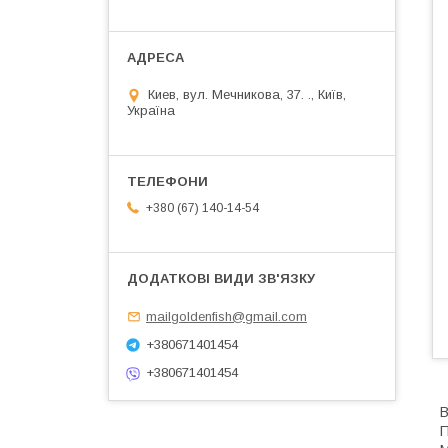
Киев, вул. Мечникова, 37. ., Київ,
Україна
+380 (67) 140-14-54
mailgoldenfish@gmail.com
+380671401454
+380671401454
В
П