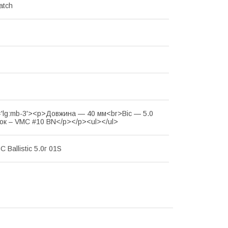
atch
='lg:mb-3'><p>Довжина — 40 мм<br>Віс — 5.0
чок – VMC #10 BN</p></p><ul></ul>
 Ballistic 5.0г 01S