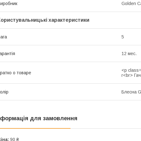
иробник
Golden C
Користувальницькі характеристики
ага
5
арантія
12 мес.
<p class
ратко о товаре
г<br> Га
олір
Блесна GC
нформація для замовлення
іна:
90 ₴