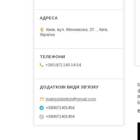
Киев, вул. Мечникова, 37. ., Київ,
Україна
+380 (67) 140-14-54
Б
ф
В
mailgoldenfish@gmail.com
Б
+380671401454
+380671401454