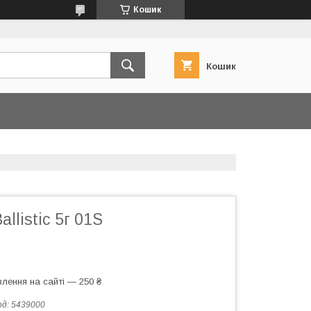
Кошик
Кошик
llistic 5г 01S
лення на сайті — 250 ₴
од:
5439000