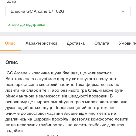
Колір
Блесна GC Arcane 17г 02G
Готово до відправки
Опис
Характеристики
Доставка
Оплата
Умови п
Опис
GC Arcane - класична щуча блешня, що коливається.
Виготовлена з латуні має форму витягнутого овалу, що
розширюється в хвостовій частині. Така форма дозволяє
ловити на слабкій течії або без нього гра блешні може бути
різноманітною в залежності від швидкості проводки. В
основному це широко-амплітудна гра з малою частотою, яка
дуже подобається щуці. Через зміщений центр тяжіння
ближче до хвостової частини Arcane відмінно летить не
дивлячись на широкий профіль і дозволяє комфортно ловити
як на невеликих глибинах так і на досить глибоких ділянках
водойми.