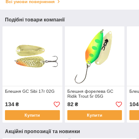
Всі умови повернення
Подібні товари компанії
Блешня GC Sibi 17г 02G
Блешня форелева GC
Блеш
Ridik Trout 5г 05G
134
82
104
₴
₴
Купити
Купити
Акційні пропозиції та новинки