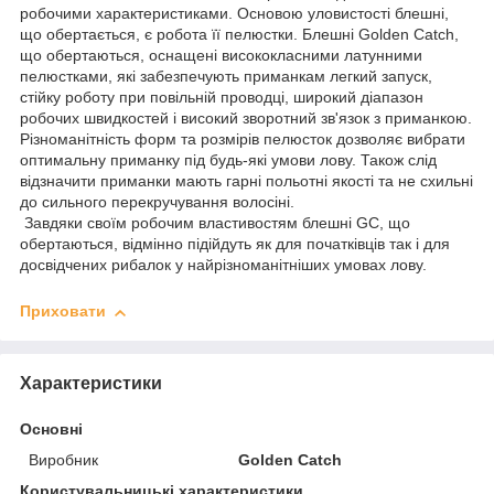
робочими характеристиками. Основою уловистості блешні,
що обертається, є робота її пелюстки. Блешні Golden Catch,
що обертаються, оснащені висококласними латунними
пелюстками, які забезпечують приманкам легкий запуск,
стійку роботу при повільній проводці, широкий діапазон
робочих швидкостей і високий зворотний зв'язок з приманкою.
Різноманітність форм та розмірів пелюсток дозволяє вибрати
оптимальну приманку під будь-які умови лову. Також слід
відзначити приманки мають гарні польотні якості та не схильні
до сильного перекручування волосіні.
Завдяки своїм робочим властивостям блешні GC, що
обертаються, відмінно підійдуть як для початківців так і для
досвідчених рибалок у найрізноманітніших умовах лову.
Приховати
Характеристики
Основні
Виробник
Golden Catch
Користувальницькі характеристики