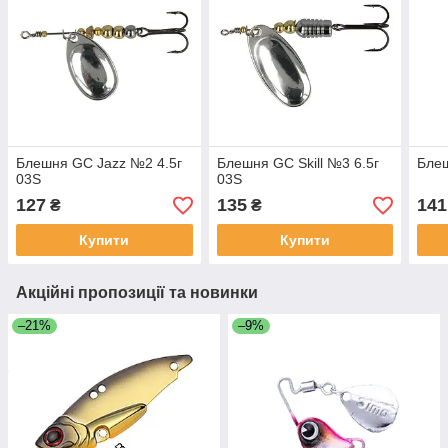
Блешня GC Jazz №2 4.5г
Блешня GC Skill №3 6.5г
Блеш
03S
03S
127
135
141
₴
₴
Купити
Купити
Акційні пропозиції та новинки
–21%
–9%