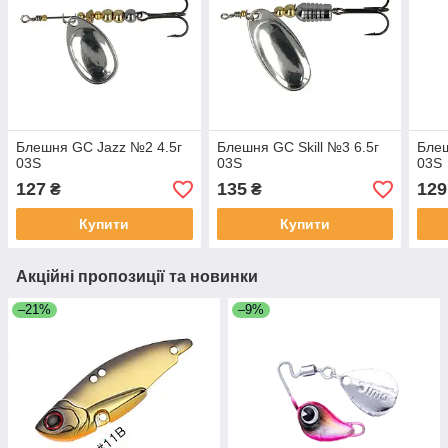
Блешня GC Jazz №2 4.5г
Блешня GC Skill №3 6.5г
Блеш
03S
03S
03S
127
135
129
₴
₴
Купити
Купити
Акційні пропозиції та новинки
–21%
–9%