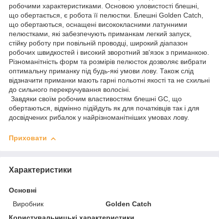
робочими характеристиками. Основою уловистості блешні,
що обертається, є робота її пелюстки. Блешні Golden Catch,
що обертаються, оснащені висококласними латунними
пелюстками, які забезпечують приманкам легкий запуск,
стійку роботу при повільній проводці, широкий діапазон
робочих швидкостей і високий зворотний зв'язок з приманкою.
Різноманітність форм та розмірів пелюсток дозволяє вибрати
оптимальну приманку під будь-які умови лову. Також слід
відзначити приманки мають гарні польотні якості та не схильні
до сильного перекручування волосіні.
Завдяки своїм робочим властивостям блешні GC, що
обертаються, відмінно підійдуть як для початківців так і для
досвідчених рибалок у найрізноманітніших умовах лову.
Приховати
Характеристики
Основні
Виробник
Golden Catch
Користувальницькі характеристики