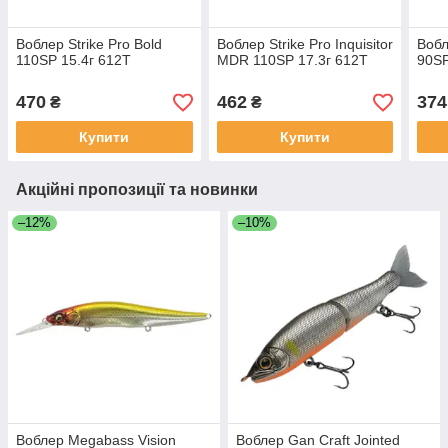
Воблер Strike Pro Bold
Воблер Strike Pro Inquisitor
Вобл
110SP 15.4г 612T
MDR 110SP 17.3г 612T
90SP
470
462
374
₴
₴
Купити
Купити
Акційні пропозиції та новинки
–12%
–10%
Воблер Megabass Vision
Воблер Gan Craft Jointed