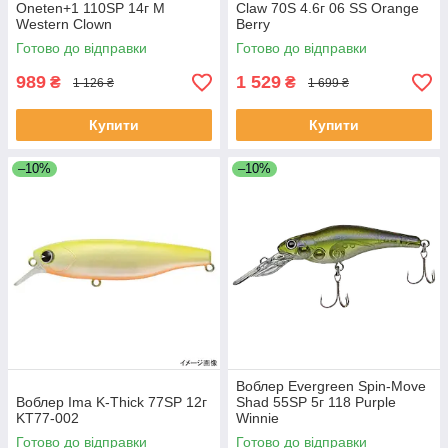
Oneten+1 110SP 14г M
Claw 70S 4.6г 06 SS Orange
Western Clown
Berry
Готово до відправки
Готово до відправки
989
1 529
₴
₴
1 126 ₴
1 699 ₴
Купити
Купити
–10%
–10%
Воблер Evergreen Spin-Move
Воблер Ima K-Thick 77SP 12г
Shad 55SP 5г 118 Purple
KT77-002
Winnie
Готово до відправки
Готово до відправки