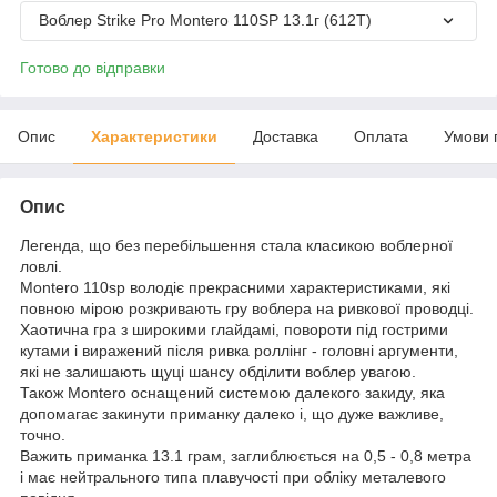
Воблер Strike Pro Montero 110SP 13.1г (612T)
Готово до відправки
Опис
Характеристики
Доставка
Оплата
Умови 
Опис
Легенда, що без перебільшення стала класикою воблерної
ловлі.
Montero 110sp володіє прекрасними характеристиками, які
повною мірою розкривають гру воблера на ривкової проводці.
Хаотична гра з широкими глайдамі, повороти під гострими
кутами і виражений після ривка роллінг - головні аргументи,
які не залишають щуці шансу обділити воблер увагою.
Також Montero оснащений системою далекого закиду, яка
допомагає закинути приманку далеко і, що дуже важливе,
точно.
Важить приманка 13.1 грам, заглиблюється на 0,5 - 0,8 метра
і має нейтрального типа плавучості при обліку металевого