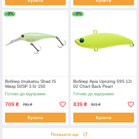
Купити
Купити
–9%
–9%
Воблер Imakatsu Shad IS
Воблер Apia Uprizing 59S 12г
Wasp 50SP 3.5г 150
02 Chart Back Pearl
Готово до відправки
Готово до відправки
709
839
₴
₴
781 ₴
921 ₴
Купити
Купити
Показати ще