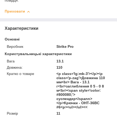
повідця.
Приховати
Характеристики
Основні
Виробник
Strike Pro
Користувальницькі характеристики
Вага
13.1
Довжина:
110
Кратко о товаре
<p class='lg:mb-3'></p><p
class='p-zag'>Довжина 110
мм<br> Вага - 13.1
г<br>заглиблення 0 5 - 0 8
м<br><span style='color:
#800080;'>
суспендер</spann>
</p>Крючки - OHT-36BC
#6<p><ul></ul><<
Розмір
11