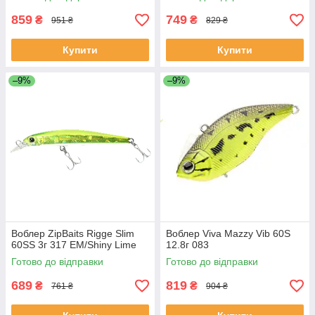
859
749
₴
₴
951 ₴
829 ₴
Купити
Купити
–9%
–9%
Воблер ZipBaits Rigge Slim
Воблер Viva Mazzy Vib 60S
60SS 3г 317 EM/Shiny Lime
12.8г 083
Готово до відправки
Готово до відправки
689
819
₴
₴
761 ₴
904 ₴