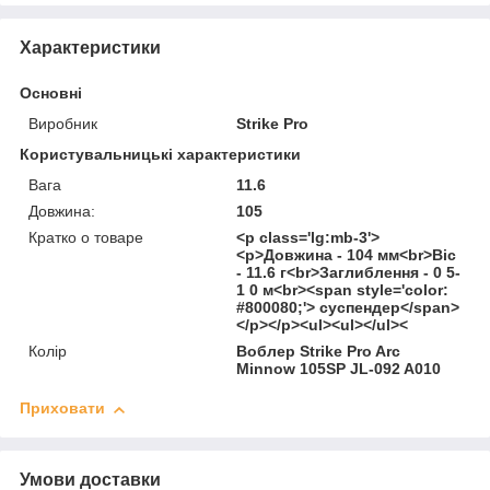
Характеристики
Основні
Виробник
Strike Pro
Користувальницькі характеристики
Вага
11.6
Довжина:
105
Кратко о товаре
<p class='lg:mb-3'>
<p>Довжина - 104 мм<br>Віс
- 11.6 г<br>Заглиблення - 0 5-
1 0 м<br><span style='color:
#800080;'> суспендер</span>
</p></p><ul><ul></ul><
Колір
Воблер Strike Pro Arc
Minnow 105SP JL-092 A010
Приховати
Умови доставки