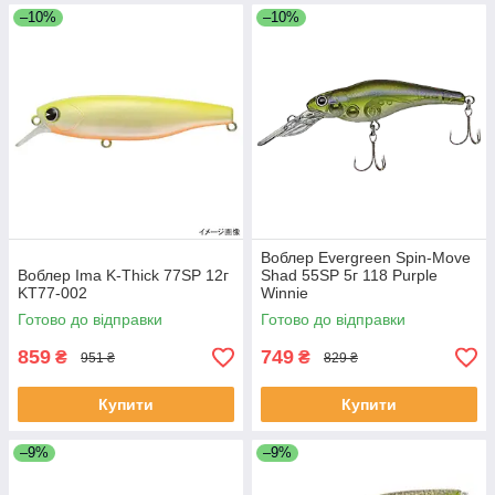
–10%
–10%
Воблер Evergreen Spin-Move
Воблер Ima K-Thick 77SP 12г
Shad 55SP 5г 118 Purple
KT77-002
Winnie
Готово до відправки
Готово до відправки
859
749
₴
₴
951 ₴
829 ₴
Купити
Купити
–9%
–9%