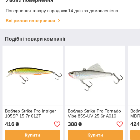
Умови повернення
Повернення товару впродовж 14 днів за домовленістю
Всі умови повернення
Подібні товари компанії
Воблер Strike Pro Intriger
Воблер Strike Pro Tornado
Вобл
105SP 15.7г 612T
Vibe 85S-UV 25.6г A010
MDR 
416
388
424
₴
₴
Купити
Купити