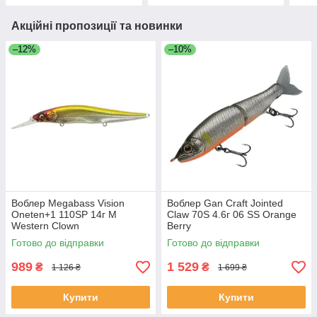
Акційні пропозиції та новинки
–12%
–10%
Воблер Megabass Vision
Воблер Gan Craft Jointed
Oneten+1 110SP 14г M
Claw 70S 4.6г 06 SS Orange
Western Clown
Berry
Готово до відправки
Готово до відправки
989
1 529
₴
₴
1 126 ₴
1 699 ₴
Купити
Купити