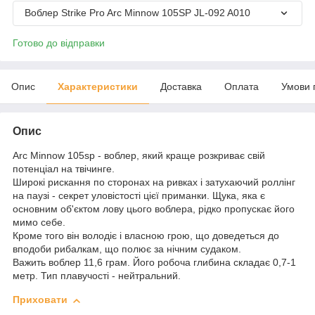
Воблер Strike Pro Arc Minnow 105SP JL-092 A010
Готово до відправки
Опис
Характеристики
Доставка
Оплата
Умови 
Опис
Arc Minnow 105sp - воблер, який краще розкриває свій
потенціал на твічинге.
Широкі рискання по сторонах на ривках і затухаючий роллінг
на паузі - секрет уловістості цієї приманки. Щука, яка є
основним об'єктом лову цього воблера, рідко пропускає його
мимо себе.
Кроме того він володіє і власною грою, що доведеться до
вподоби рибалкам, що полює за нічним судаком.
Важить воблер 11,6 грам. Його робоча глибина складає 0,7-1
метр. Тип плавучості - нейтральний.
Приховати