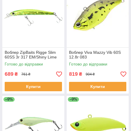
Воблер ZipBaits Rigge Slim
Воблер Viva Mazzy Vib 60S
60SS 3г 317 EM/Shiny Lime
12.8г 083
Готово до відправки
Готово до відправки
689
819
₴
₴
761 ₴
904 ₴
Купити
Купити
–9%
–9%