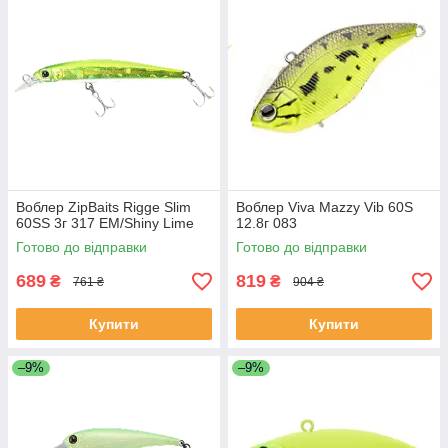
Воблер ZipBaits Rigge Slim
Воблер Viva Mazzy Vib 60S
60SS 3г 317 EM/Shiny Lime
12.8г 083
Готово до відправки
Готово до відправки
689
819
₴
₴
761 ₴
904 ₴
Купити
Купити
–9%
–9%