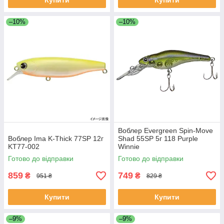
Купити
Купити
–10%
–10%
Воблер Evergreen Spin-Move
Воблер Ima K-Thick 77SP 12г
Shad 55SP 5г 118 Purple
KT77-002
Winnie
Готово до відправки
Готово до відправки
859
749
₴
₴
951 ₴
829 ₴
Купити
Купити
–9%
–9%