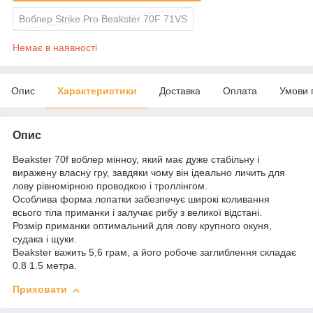
Воблер Strike Pro Beakster 70F 71VS
Немає в наявності
Опис
Характеристики
Доставка
Оплата
Умови 
Опис
Beakster 70f воблер мінноу, який має дуже стабільну і
виражену власну гру, завдяки чому він ідеально личить для
лову рівномірною проводкою і троллінгом.
Особлива форма лопатки забезпечує широкі коливання
всього тіла приманки і залучає рибу з великої відстані.
Розмір приманки оптимальний для лову крупного окуня,
судака і щуки.
Beakster важить 5,6 грам, а його робоче заглиблення складає
0.8 1.5 метра.
Приховати