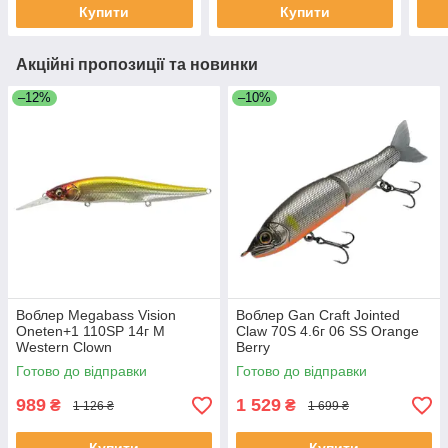
Купити
Купити
Акційні пропозиції та новинки
–12%
–10%
Воблер Megabass Vision
Воблер Gan Craft Jointed
Oneten+1 110SP 14г M
Claw 70S 4.6г 06 SS Orange
Western Clown
Berry
Готово до відправки
Готово до відправки
989
1 529
₴
₴
1 126 ₴
1 699 ₴