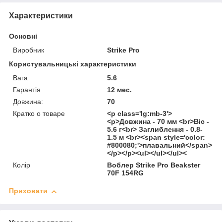
Характеристики
Основні
Виробник
Strike Pro
Користувальницькі характеристики
Вага
5.6
Гарантія
12 мес.
Довжина:
70
Кратко о товаре
<p class='lg:mb-3'>
<p>Довжина - 70 мм <br>Віс -
5.6 г<br> Заглиблення - 0.8-
1.5 м <br><span style='color:
#800080;'>плавальний</span>
</p></p><ul></ul></ul><
Колір
Воблер Strike Pro Beakster
70F 154RG
Приховати