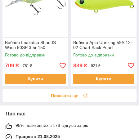
Воблер Imakatsu Shad IS
Воблер Apia Uprizing 59S 12г
Wasp 50SP 3.5г 150
02 Chart Back Pearl
Готово до відправки
Готово до відправки
709
839
₴
₴
781 ₴
921 ₴
Купити
Купити
Показати ще
Про нас
95% позитивних з 178 відгуків за рік
Працює з 21.08.2025