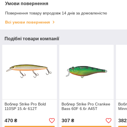
Умови повернення
Повернення товару впродовж 14 днів за домовленістю
Всі умови повернення
Подібні товари компанії
Воблер Strike Pro Bold
Воблер Strike Pro Crankee
Вобл
110SP 15.4г 612T
Bass 60F 6.6г A45T
Minn
470
307
382
₴
₴