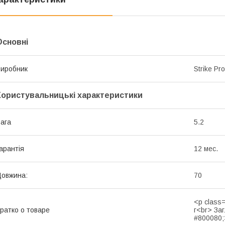
Основні
иробник
Strike Pro
Користувальницькі характеристики
ага
5.2
арантія
12 мес.
овжина:
70
<p class
ратко о товаре
г<br> Заг
#800080;