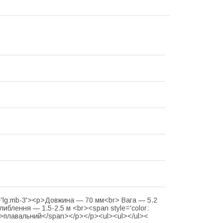
='lg:mb-3'><p>Довжина — 70 мм<br> Вага — 5.2
либлення — 1.5-2.5 м <br><span style='color:
>плавальний</span></p></p><ul><ul></ul><