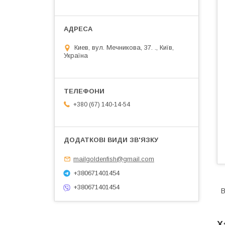
Киев, вул. Мечникова, 37. ., Київ,
Україна
+380 (67) 140-14-54
mailgoldenfish@gmail.com
+380671401454
+380671401454
В
Х