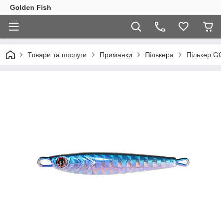
Golden Fish
Товари та послуги
Приманки
Пількера
Пількер GC