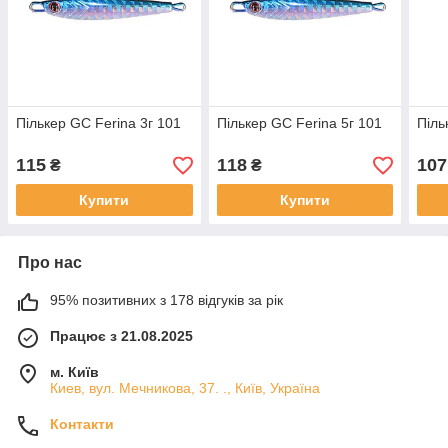
Пількер GC Ferina 3г 101
Пількер GC Ferina 5г 101
Піль
115
118
107
₴
₴
Купити
Купити
Про нас
95% позитивних з 178 відгуків за рік
Працює з 21.08.2025
м. Київ
Киев, вул. Мечникова, 37. ., Київ, Україна
Контакти