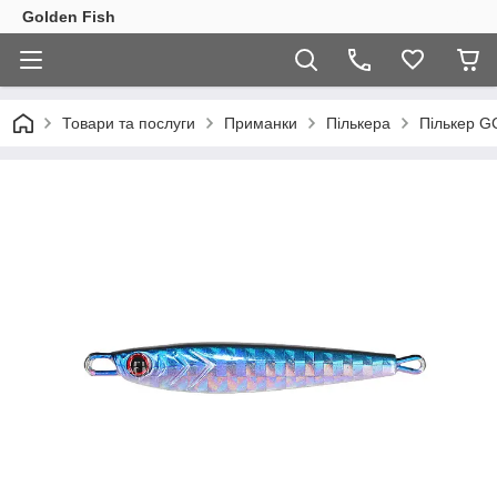
Golden Fish
Товари та послуги
Приманки
Пількера
Пількер GC