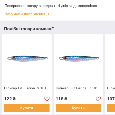
Повернення товару впродовж 14 днів за домовленістю
Всі умови повернення
Подібні товари компанії
Пількер GC Ferina 7г 101
Пількер GC Ferina 5г 101
Піль
122
118
107
₴
₴
Купити
Купити