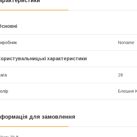
арактеристики
Основні
иробник
Noname
Користувальницькі характеристики
ага
28
олір
Блешня K
нформація для замовлення