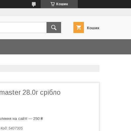
Кошик
Кошик
aster 28.0г срібло
лення на сайті — 250 ₴
Код:
5407305