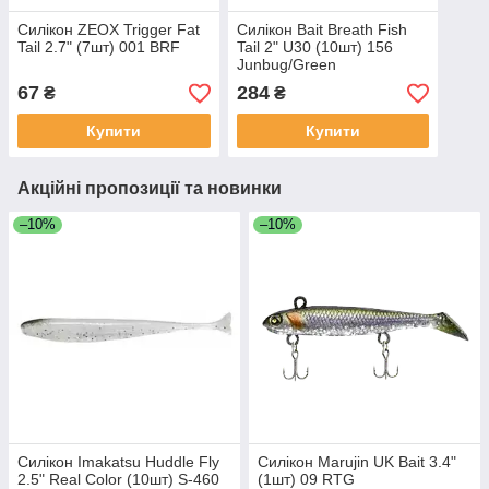
Силікон ZEOX Trigger Fat
Силікон Bait Breath Fish
Tail 2.7" (7шт) 001 BRF
Tail 2" U30 (10шт) 156
Junbug/Green
67
284
₴
₴
Купити
Купити
Акційні пропозиції та новинки
–10%
–10%
Силікон Imakatsu Huddle Fly
Силікон Marujin UK Bait 3.4"
2.5" Real Color (10шт) S-460
(1шт) 09 RTG