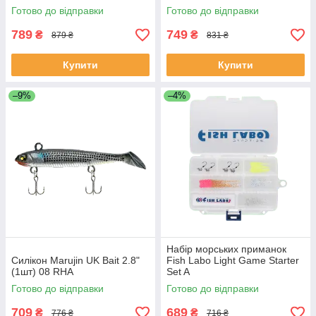
Готово до відправки
Готово до відправки
789
749
₴
₴
879 ₴
831 ₴
Купити
Купити
–9%
–4%
Набір морських приманок
Силікон Marujin UK Bait 2.8"
Fish Labo Light Game Starter
(1шт) 08 RHA
Set A
Готово до відправки
Готово до відправки
709
689
₴
₴
776 ₴
716 ₴