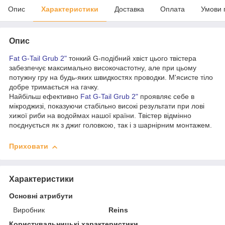
Опис
Характеристики
Доставка
Оплата
Умови 
Опис
Fat G-Tail Grub 2"
тонкий G-подібний хвіст цього твістера
забезпечує максимально високочастотну, але при цьому
потужну гру на будь-яких швидкостях проводки. М'ясисте тіло
добре тримається на гачку.
Найбільш ефективно
Fat G-Tail Grub 2"
проявляє себе в
мікроджизі, показуючи стабільно високі результати при лові
хижої риби на водоймах нашої країни. Твістер відмінно
поєднується як з джиг головкою, так і з шарнірним монтажем.
Приховати
Характеристики
Основні атрибути
Виробник
Reins
Користувальницькі характеристики