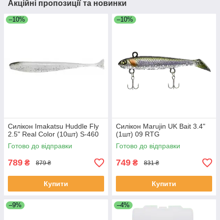
Акційні пропозиції та новинки
–10%
–10%
Силікон Imakatsu Huddle Fly
Силікон Marujin UK Bait 3.4"
2.5" Real Color (10шт) S-460
(1шт) 09 RTG
Готово до відправки
Готово до відправки
789
749
₴
₴
879 ₴
831 ₴
Купити
Купити
–9%
–4%