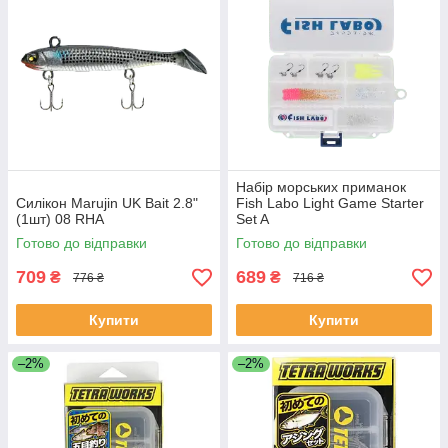
Набір морських приманок
Силікон Marujin UK Bait 2.8"
Fish Labo Light Game Starter
(1шт) 08 RHA
Set A
Готово до відправки
Готово до відправки
709
689
₴
₴
776 ₴
716 ₴
Купити
Купити
–2%
–2%