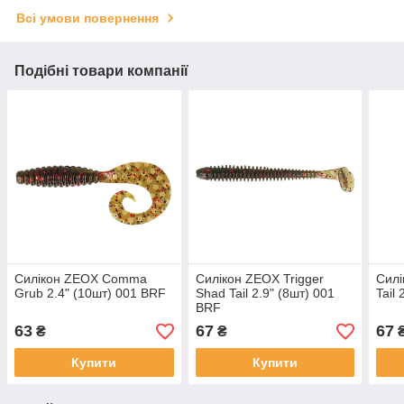
Всі умови повернення
Подібні товари компанії
Силікон ZEOX Сomma
Силікон ZEOX Trigger
Силі
Grub 2.4" (10шт) 001 BRF
Shad Tail 2.9" (8шт) 001
Tail
BRF
63
67
67
₴
₴
Купити
Купити