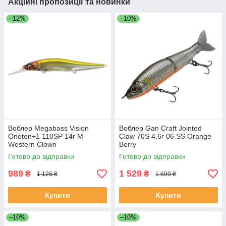
Акційні пропозиції та новинки
–12%
–10%
Воблер Megabass Vision
Воблер Gan Craft Jointed
Oneten+1 110SP 14г M
Claw 70S 4.6г 06 SS Orange
Western Clown
Berry
Готово до відправки
Готово до відправки
989
1 529
₴
₴
1 126 ₴
1 699 ₴
Купити
Купити
–10%
–10%