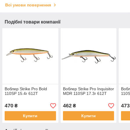
Всі умови повернення
Подібні товари компанії
Воблер Strike Pro Bold
Воблер Strike Pro Inquisitor
Вобл
110SP 15.4г 612T
MDR 110SP 17.3г 612T
110S
470
462
473
₴
₴
Купити
Купити