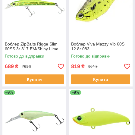
Воблер ZipBaits Rigge Slim
Воблер Viva Mazzy Vib 60S
60SS 3г 317 EM/Shiny Lime
12.8г 083
Готово до відправки
Готово до відправки
689
819
₴
₴
761 ₴
904 ₴
Купити
Купити
–9%
–9%