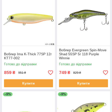
Воблер Evergreen Spin-Move
Воблер Ima K-Thick 77SP 12г
Shad 55SP 5г 118 Purple
KT77-002
Winnie
Готово до відправки
Готово до відправки
859
749
₴
₴
951 ₴
829 ₴
Купити
Купити
–9%
–9%