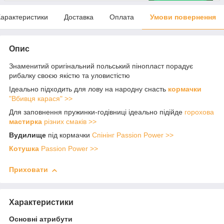
арактеристики
Доставка
Оплата
Умови повернення
Опис
Знаменитий оригінальний польський пінопласт порадує
рибалку своєю якістю та уловистістю
Ідеально підходить для лову на народну снасть
кормачки
"Вбивця карася" >>
Для заповнення пружинки-годівниці ідеально підійде
горохова
мастирка
різних смаків >>
Вудилище
під кормачки
Спінінг Passion Power >>
Котушка
Passion Power >>
Приховати
Характеристики
Основні атрибути