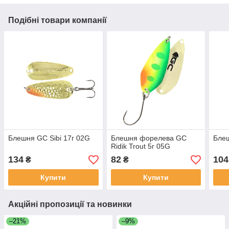
Подібні товари компанії
Блешня GC Sibi 17г 02G
Блешня форелева GC
Блеш
Ridik Trout 5г 05G
134
82
104
₴
₴
Купити
Купити
Акційні пропозиції та новинки
–21%
–9%