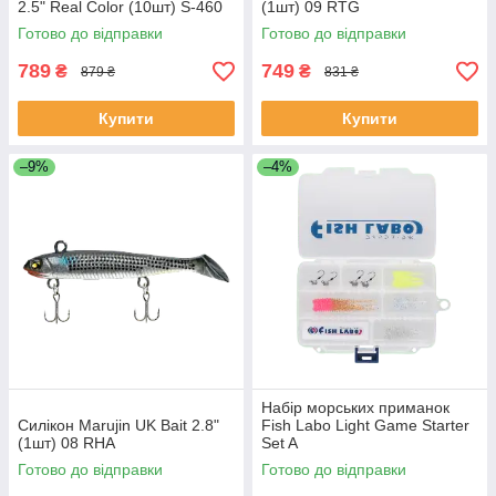
2.5" Real Color (10шт) S-460
(1шт) 09 RTG
Готово до відправки
Готово до відправки
789
749
₴
₴
879 ₴
831 ₴
Купити
Купити
–9%
–4%
Набір морських приманок
Силікон Marujin UK Bait 2.8"
Fish Labo Light Game Starter
(1шт) 08 RHA
Set A
Готово до відправки
Готово до відправки