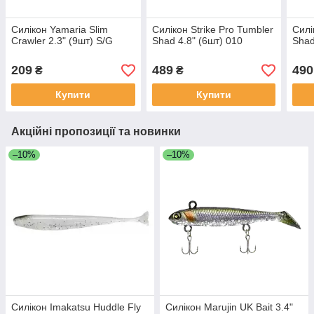
Силікон Yamaria Slim
Силікон Strike Pro Tumbler
Силі
Crawler 2.3" (9шт) S/G
Shad 4.8" (6шт) 010
Shad
209
489
490
₴
₴
Купити
Купити
Акційні пропозиції та новинки
–10%
–10%
Силікон Imakatsu Huddle Fly
Силікон Marujin UK Bait 3.4"