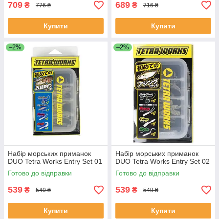
709
689
₴
₴
776 ₴
716 ₴
Купити
Купити
–2%
–2%
Набір морських приманок
Набір морських приманок
DUO Tetra Works Entry Set 01
DUO Tetra Works Entry Set 02
Готово до відправки
Готово до відправки
539
539
₴
₴
549 ₴
549 ₴
Купити
Купити