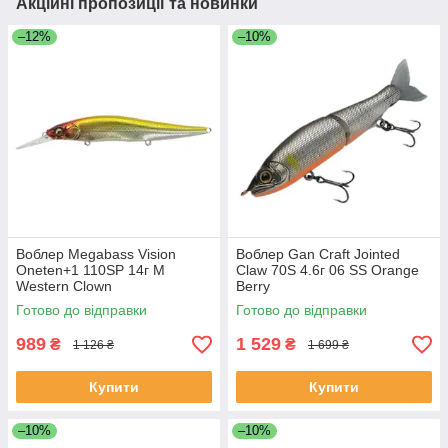
Акційні пропозиції та новинки
–12%
–10%
Воблер Megabass Vision
Воблер Gan Craft Jointed
Oneten+1 110SP 14г M
Claw 70S 4.6г 06 SS Orange
Western Clown
Berry
Готово до відправки
Готово до відправки
989
1 529
₴
₴
1 126 ₴
1 699 ₴
Купити
Купити
–10%
–10%