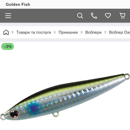
Golden Fish
Товари та послуги
Приманки
Воблери
Воблер Dai
–3%