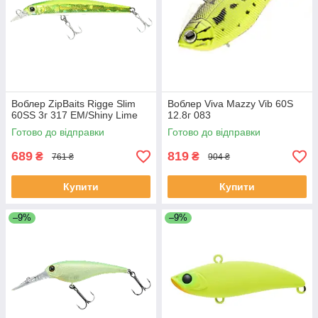
Воблер ZipBaits Rigge Slim
Воблер Viva Mazzy Vib 60S
60SS 3г 317 EM/Shiny Lime
12.8г 083
Готово до відправки
Готово до відправки
689
819
₴
₴
761 ₴
904 ₴
Купити
Купити
–9%
–9%