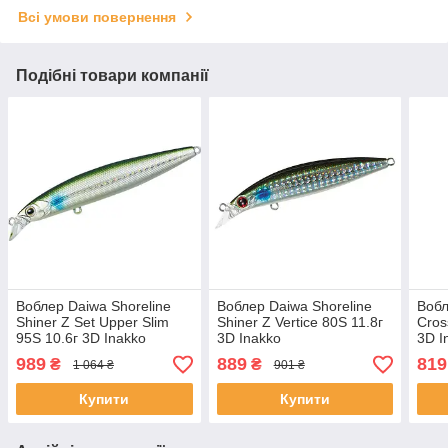
Всі умови повернення
Подібні товари компанії
Воблер Daiwa Shoreline
Воблер Daiwa Shoreline
Вобл
Shiner Z Set Upper Slim
Shiner Z Vertice 80S 11.8г
Cros
95S 10.6г 3D Inakko
3D Inakko
3D I
989
889
819
₴
₴
1 064 ₴
901 ₴
Купити
Купити