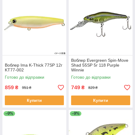
Воблер Evergreen Spin-Move
Воблер Ima K-Thick 77SP 12г
Shad 55SP 5г 118 Purple
KT77-002
Winnie
Готово до відправки
Готово до відправки
859
749
₴
₴
951 ₴
829 ₴
Купити
Купити
–9%
–9%