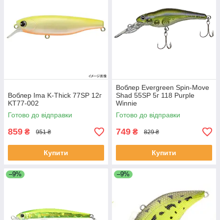
Воблер Evergreen Spin-Move
Воблер Ima K-Thick 77SP 12г
Shad 55SP 5г 118 Purple
KT77-002
Winnie
Готово до відправки
Готово до відправки
859
749
₴
₴
951 ₴
829 ₴
Купити
Купити
–9%
–9%