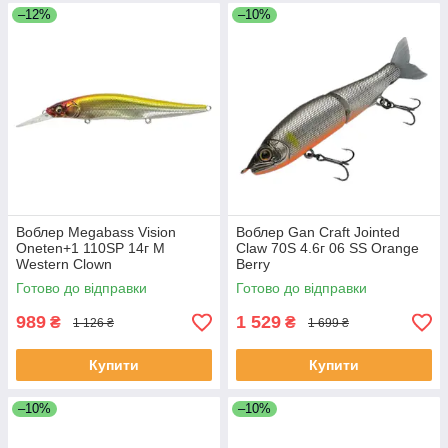
–12%
–10%
Воблер Megabass Vision
Воблер Gan Craft Jointed
Oneten+1 110SP 14г M
Claw 70S 4.6г 06 SS Orange
Western Clown
Berry
Готово до відправки
Готово до відправки
989
1 529
₴
₴
1 126 ₴
1 699 ₴
Купити
Купити
–10%
–10%