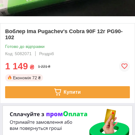
Воблер Ima Pugachev's Cobra 90F 12г PG90-
102
Готово до відправки
Код: 5082071
Роздріб
1 149
₴
1 221 ₴
Економія
72 ₴
Купити