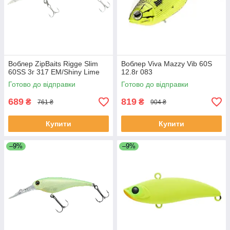
Воблер ZipBaits Rigge Slim
Воблер Viva Mazzy Vib 60S
60SS 3г 317 EM/Shiny Lime
12.8г 083
Готово до відправки
Готово до відправки
689
819
₴
₴
761 ₴
904 ₴
Купити
Купити
–9%
–9%