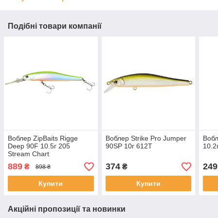
Подібні товари компанії
Воблер ZipBaits Rigge
Воблер Strike Pro Jumper
Вобл
Deep 90F 10.5г 205
90SP 10г 612T
10.2
Stream Chart
889
374
249
₴
₴
898 ₴
Купити
Купити
Акційні пропозиції та новинки