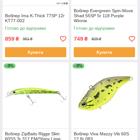
Воблер Evergreen Spin-Move
Воблер Ima K-Thick 77SP 12г
Shad 55SP 5г 118 Purple
KT77-002
Winnie
Готово до відправки
Готово до відправки
859
749
₴
₴
951 ₴
829 ₴
Купити
Купити
–9%
–9%
Воблер ZipBaits Rigge Slim
Воблер Viva Mazzy Vib 60S
60SS 3г 317 EM/Shiny Lime
12.8г 083