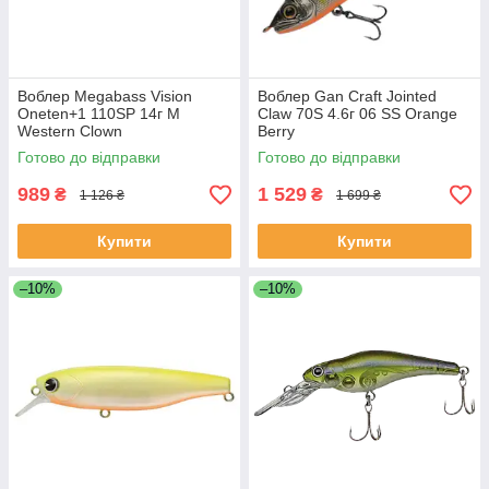
Воблер Megabass Vision
Воблер Gan Craft Jointed
Oneten+1 110SP 14г M
Claw 70S 4.6г 06 SS Orange
Western Clown
Berry
Готово до відправки
Готово до відправки
989
1 529
₴
₴
1 126 ₴
1 699 ₴
Купити
Купити
–10%
–10%