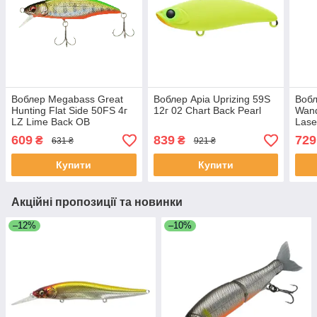
Воблер Megabass Great
Воблер Apia Uprizing 59S
Вобл
Hunting Flat Side 50FS 4г
12г 02 Chart Back Pearl
Wand
LZ Lime Back OB
Lase
609
839
729
₴
₴
631 ₴
921 ₴
Купити
Купити
Акційні пропозиції та новинки
–12%
–10%