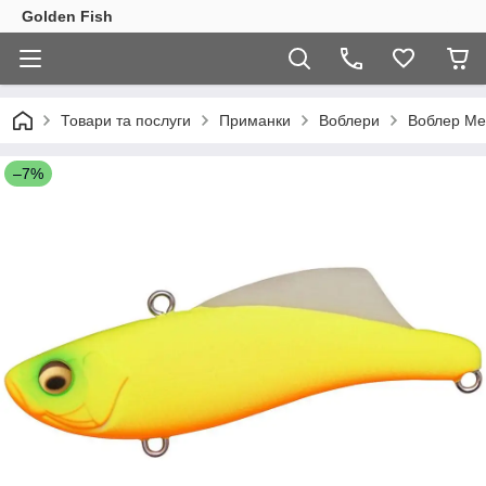
Golden Fish
Товари та послуги
Приманки
Воблери
Воблер Meg
–7%