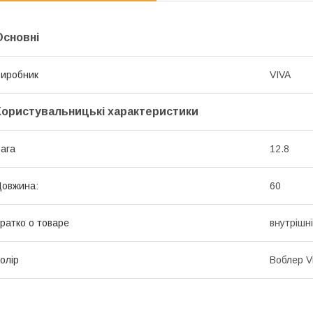
Основні
иробник
VIVA
Користувальницькі характеристики
ага
12.8
овжина:
60
ратко о товаре
внутрішн
олір
Воблер V