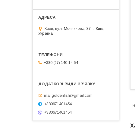
Киев, вул. Мечникова, 37. ., Київ,
Україна
+380 (67) 140-14-54
mailgoldenfish@gmail.com
+380671401454
В
+380671401454
Х