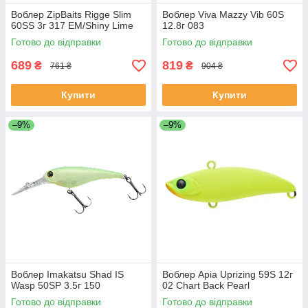
Воблер ZipBaits Rigge Slim
Воблер Viva Mazzy Vib 60S
60SS 3г 317 EM/Shiny Lime
12.8г 083
Готово до відправки
Готово до відправки
689
819
₴
₴
761 ₴
904 ₴
Купити
Купити
–9%
–9%
Воблер Imakatsu Shad IS
Воблер Apia Uprizing 59S 12г
Wasp 50SP 3.5г 150
02 Chart Back Pearl
Готово до відправки
Готово до відправки