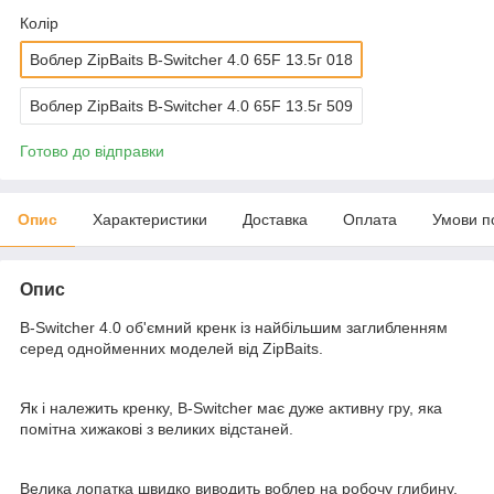
Колір
Воблер ZipBaits B-Switcher 4.0 65F 13.5г 018
Воблер ZipBaits B-Switcher 4.0 65F 13.5г 509
Готово до відправки
Опис
Характеристики
Доставка
Оплата
Умови п
Опис
B-Switcher 4.0 об'ємний кренк із найбільшим заглибленням
серед однойменних моделей від ZipBaits.
Як і належить кренку, B-Switcher має дуже активну гру, яка
помітна хижакові з великих відстаней.
Велика лопатка швидко виводить воблер на робочу глибину,