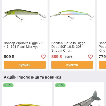
Воблер ZipBaits Rigge 70F
Воблер ZipBaits Rigge
Вобл
4.7г 191 Pearl Mist Ayu
Deep 90F 10.5г 205
Popp
Stream Chart
King
809
889
779
₴
₴
898 ₴
Купити
Купити
Акційні пропозиції та новинки
–12%
–10%