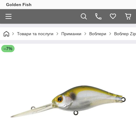
Golden Fish
Товари та послуги
Приманки
Воблери
Воблер Zip
–7%