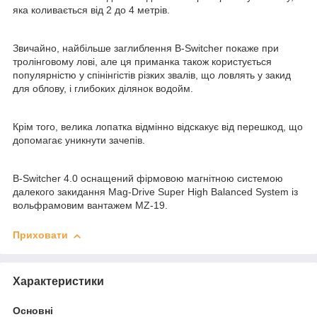
яка коливається від 2 до 4 метрів.
Звичайно, найбільше заглиблення B-Switcher покаже при
тролінговому лові, але ця приманка також користується
популярністю у спінінгістів різких звалів, що ловлять у закид
для облову, і глибоких ділянок водойм.
Крім того, велика лопатка відмінно відскакує від перешкод, що
допомагає уникнути зачепів.
B-Switcher 4.0 оснащений фірмовою магнітною системою
далекого закидання Mag-Drive Super High Balanced System із
вольфрамовим вантажем MZ-19.
Приховати
Характеристики
Основні