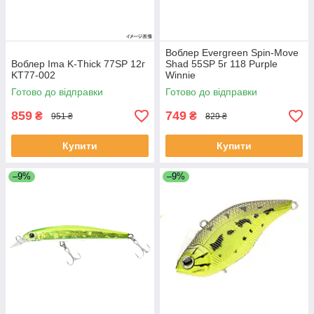
Воблер Evergreen Spin-Move
Воблер Ima K-Thick 77SP 12г
Shad 55SP 5г 118 Purple
KT77-002
Winnie
Готово до відправки
Готово до відправки
859
749
₴
₴
951 ₴
829 ₴
Купити
Купити
–9%
–9%