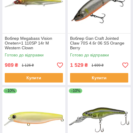
Воблер Megabass Vision
Воблер Gan Craft Jointed
Oneten+1 110SP 14г M
Claw 70S 4.6г 06 SS Orange
Western Clown
Berry
Готово до відправки
Готово до відправки
989
1 529
₴
₴
1 126 ₴
1 699 ₴
Купити
Купити
–10%
–10%