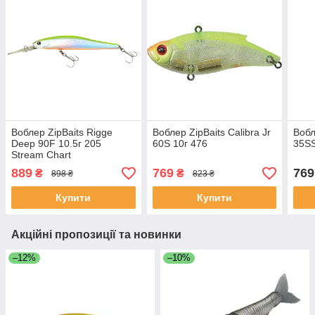
Воблер ZipBaits Rigge
Воблер ZipBaits Calibra Jr
Вобл
Deep 90F 10.5г 205
60S 10г 476
35SS
Stream Chart
889
769
769
₴
₴
898 ₴
823 ₴
Купити
Купити
Акційні пропозиції та новинки
–12%
–10%