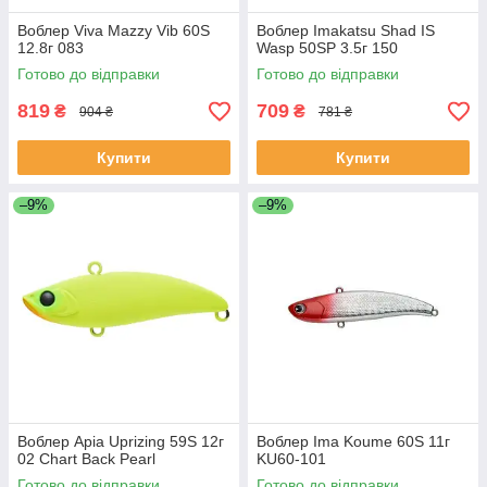
Воблер Viva Mazzy Vib 60S
Воблер Imakatsu Shad IS
12.8г 083
Wasp 50SP 3.5г 150
Готово до відправки
Готово до відправки
819
709
₴
₴
904 ₴
781 ₴
Купити
Купити
–9%
–9%
Воблер Apia Uprizing 59S 12г
Воблер Ima Koume 60S 11г
02 Chart Back Pearl
KU60-101
Готово до відправки
Готово до відправки