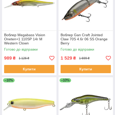
Воблер Megabass Vision
Воблер Gan Craft Jointed
Oneten+1 110SP 14г M
Claw 70S 4.6г 06 SS Orange
Western Clown
Berry
Готово до відправки
Готово до відправки
989
1 529
₴
₴
1 126 ₴
1 699 ₴
Купити
Купити
–10%
–10%