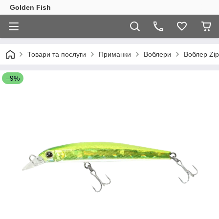
Golden Fish
Товари та послуги
Приманки
Воблери
Воблер Zip
–9%