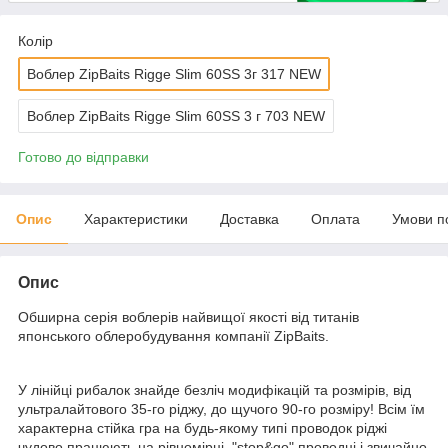
Колір
Воблер ZipBaits Rigge Slim 60SS 3г 317 NEW
Воблер ZipBaits Rigge Slim 60SS 3 г 703 NEW
Готово до відправки
Опис
Характеристики
Доставка
Оплата
Умови п
Опис
Обширна серія воблерів найвищої якості від титанів
японського облеробудування компанії ZipBaits.
У лінійці рибалок знайде безліч модифікацій та розмірів, від
ультралайтового 35-го ріджу, до щучого 90-го розміру! Всім їм
характерна стійка гра на будь-якому типі проводок ріджі
чудово працюють на рівномірці, "stop&go" проводці і звичайно