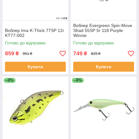
Воблер Evergreen Spin-Move
Воблер Ima K-Thick 77SP 12г
Shad 55SP 5г 118 Purple
KT77-002
Winnie
Готово до відправки
Готово до відправки
859
749
₴
₴
951 ₴
829 ₴
Купити
Купити
–9%
–9%