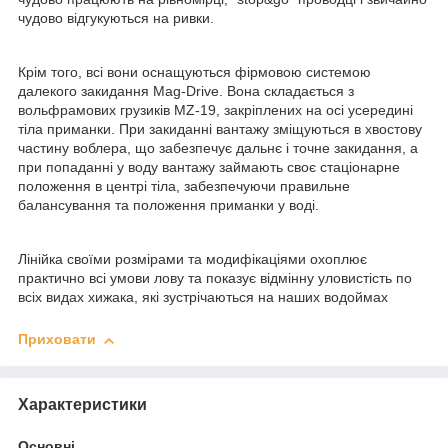
чудово відгукуються на ривки.
Крім того, всі вони оснащуються фірмовою системою
далекого закидання Mag-Drive. Вона складається з
вольфрамових грузиків MZ-19, закріплених на осі усередині
тіла приманки. При закиданні вантажу зміщуються в хвостову
частину воблера, що забезпечує дальнє і точне закидання, а
при попаданні у воду вантажу займають своє стаціонарне
положення в центрі тіла, забезпечуючи правильне
балансування та положення приманки у воді.
Лінійка своїми розмірами та модифікаціями охоплює
практично всі умови лову та показує відмінну уловистість по
всіх видах хижака, які зустрічаються на наших водоймах
Приховати
Характеристики
Основні