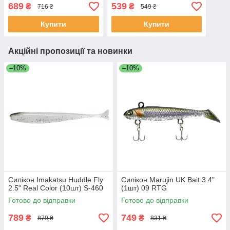
689
539
₴
₴
716 ₴
549 ₴
Купити
Купити
Акційні пропозиції та новинки
–10%
–10%
Силікон Imakatsu Huddle Fly
Силікон Marujin UK Bait 3.4"
2.5" Real Color (10шт) S-460
(1шт) 09 RTG
Готово до відправки
Готово до відправки
789
749
₴
₴
879 ₴
831 ₴