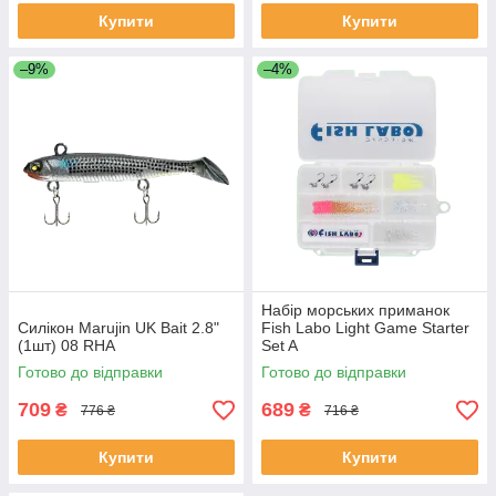
Купити
Купити
–9%
–4%
Набір морських приманок
Силікон Marujin UK Bait 2.8"
Fish Labo Light Game Starter
(1шт) 08 RHA
Set A
Готово до відправки
Готово до відправки
709
689
₴
₴
776 ₴
716 ₴
Купити
Купити