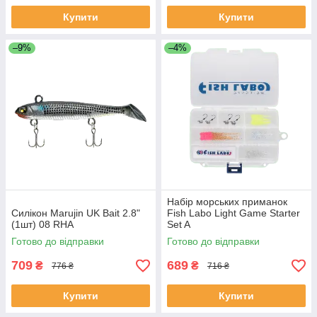
Купити
Купити
–9%
–4%
Набір морських приманок
Силікон Marujin UK Bait 2.8"
Fish Labo Light Game Starter
(1шт) 08 RHA
Set A
Готово до відправки
Готово до відправки
709
689
₴
₴
776 ₴
716 ₴
Купити
Купити