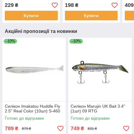
229
198
409
₴
₴
Купити
Купити
Акційні пропозиції та новинки
–10%
–10%
Силікон Imakatsu Huddle Fly
Силікон Marujin UK Bait 3.4"
2.5" Real Color (10шт) S-460
(1шт) 09 RTG
Готово до відправки
Готово до відправки
789
749
₴
₴
879 ₴
831 ₴