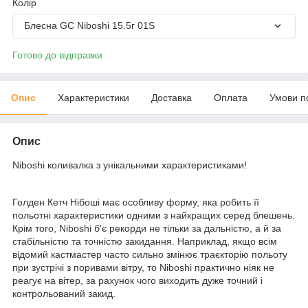
Колір
Блесна GC Niboshi 15.5г 01S
Готово до відправки
Опис
Характеристики
Доставка
Оплата
Умови п
Опис
Niboshi коливалка з унікальними характеристиками!
Голден Кетч Нібоші має особливу форму, яка робить її
польотні характеристики одними з найкращих серед блешень.
Крім того, Niboshi б'є рекорди не тільки за дальністю, а й за
стабільністю та точністю закидання. Наприклад, якщо всім
відомий кастмастер часто сильно змінює траєкторію польоту
при зустрічі з поривами вітру, то Niboshi практично ніяк не
реагує на вітер, за рахунок чого виходить дуже точний і
контрольований закид.