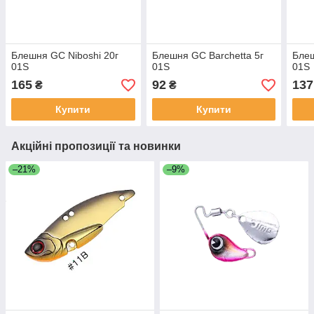
Блешня GC Niboshi 20г
Блешня GC Barchetta 5г
Блеш
01S
01S
01S
165
92
137
₴
₴
Купити
Купити
Акційні пропозиції та новинки
–21%
–9%