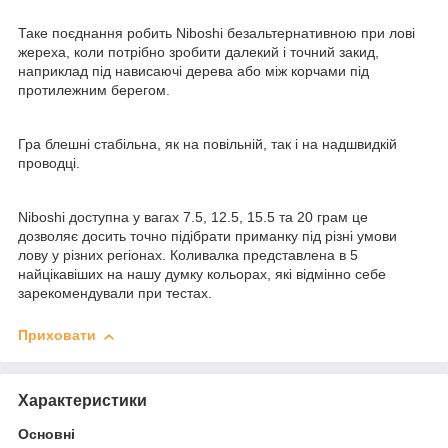
Таке поєднання робить Niboshi безальтернативною при лові
жереха, коли потрібно зробити далекий і точний закид,
наприклад під нависаючі дерева або між корчами під
протилежним берегом.
Гра блешні стабільна, як на повільній, так і на надшвидкій
проводці.
Niboshi доступна у вагах 7.5, 12.5, 15.5 та 20 грам це
дозволяє досить точно підібрати приманку під різні умови
лову у різних регіонах. Коливалка представлена в 5
найцікавіших на нашу думку кольорах, які відмінно себе
зарекомендували при тестах.
Приховати
Характеристики
Основні