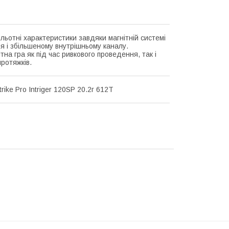
ольотні характеристики завдяки магнітній системі
я і збільшеному внутрішньому каналу.
тна гра як під час ривкового проведення, так і
ротяжків.
rike Pro Intriger 120SP 20.2г 612T