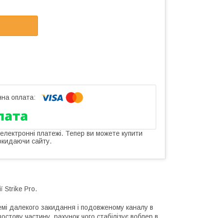
 електронні платежі. Тепер ви можете купити
окидаючи сайту.
 Strike Pro.
емі далекого закидання і подовженому каналу в
остову частину, рахунок чого стабілізує воблер в