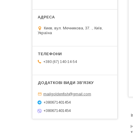
Киев, вул. Мечникова, 37. ., Київ,
Україна
+380 (67) 140-14-54
mailgoldenfish@gmail.com
+380671401454
+380671401454
I
Н
т