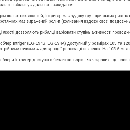
ольоті і збільшує дальність закидання.
рім польотних якостей, Інтригер має чудову гру - при різких ривках 
ротяжках має виражений ролінг (коливання вздовж своєї поздовжньо
і якості дозволяють рибалці варіювати ступінь активності проводк
облер Intriger (EG-194B, EG-194A) доступний у розмірах 105 та 
отрійними гачками 4 для кращої реалізації поклевок. На 105-й моде
облери Інтригер доступні в безлічі кольорів - як яскравих, що прово