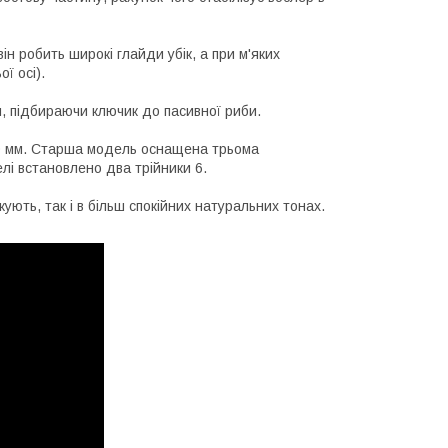
він робить широкі глайди убік, а при м'яких
ї осі).
и, підбираючи ключик до пасивної риби.
120 мм. Старша модель оснащена трьома
лі встановлено два трійники 6.
кують, так і в більш спокійних натуральних тонах.