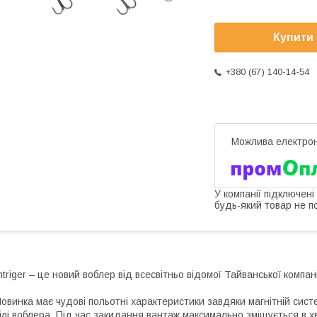
Купити
+380 (67) 140-14-54
У компанії підключені
будь-який товар не п
ntriger – це новий воблер від всесвітньо відомої Тайванської компанії
овинка має чудові польотні характеристики завдяки магнітній сист
ілі воблера. Під час закидання вантаж максимально зміщується в хв