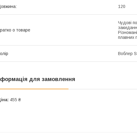
овжина:
120
Чудові п
закиданн
ратко о товаре
Різномані
плавних п
олір
Воблер St
нформація для замовлення
іна:
455 ₴