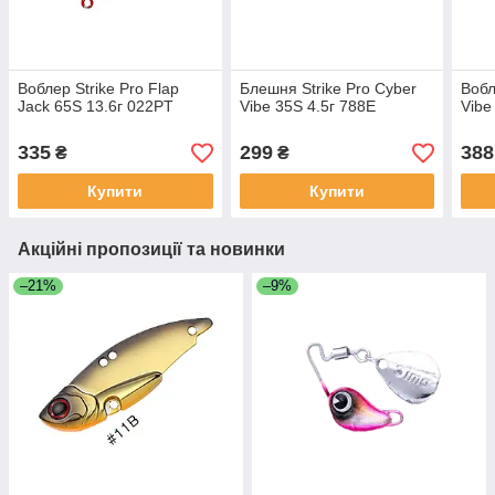
Воблер Strike Pro Flap
Блешня Strike Pro Cyber
Вобл
Jack 65S 13.6г 022PT
Vibe 35S 4.5г 788E
Vibe
335
299
388
₴
₴
Купити
Купити
Акційні пропозиції та новинки
–21%
–9%