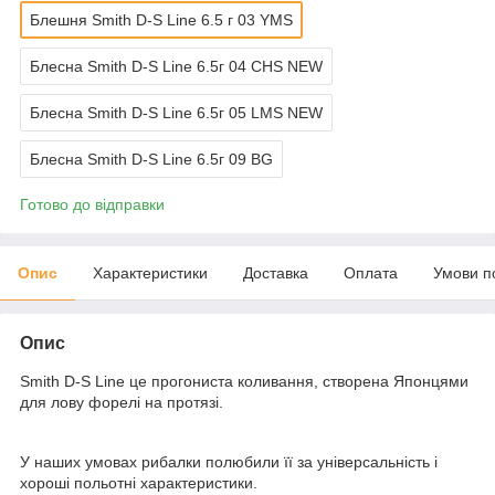
Блешня Smith D-S Line 6.5 г 03 YMS
Блесна Smith D-S Line 6.5г 04 CHS NEW
Блесна Smith D-S Line 6.5г 05 LMS NEW
Блесна Smith D-S Line 6.5г 09 BG
Готово до відправки
Опис
Характеристики
Доставка
Оплата
Умови п
Опис
Smith D-S Line це прогониста коливання, створена Японцями
для лову форелі на протязі.
У наших умовах рибалки полюбили її за універсальність і
хороші польотні характеристики.