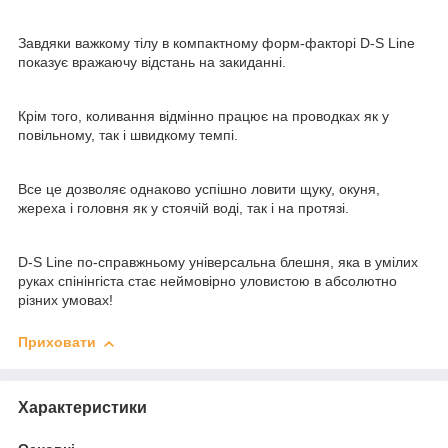
Завдяки важкому тілу в компактному форм-факторі D-S Line
показує вражаючу відстань на закиданні.
Крім того, коливання відмінно працює на проводках як у
повільному, так і швидкому темпі.
Все це дозволяє однаково успішно ловити щуку, окуня,
жереха і головня як у стоячій воді, так і на протязі.
D-S Line по-справжньому універсальна блешня, яка в умілих
руках спінінгіста стає неймовірно уловистою в абсолютно
різних умовах!
Приховати
Характеристики