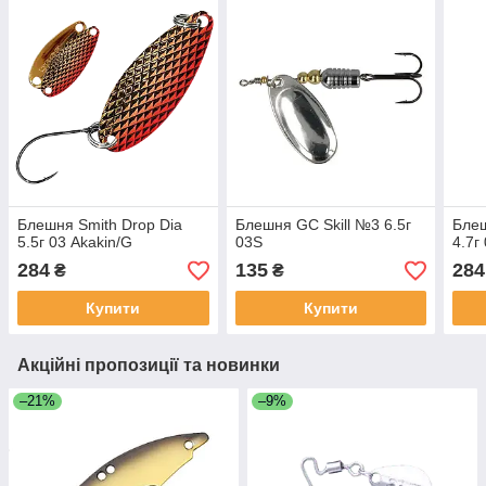
Блешня Smith Drop Dia
Блешня GC Skill №3 6.5г
Блеш
5.5г 03 Akakin/G
03S
4.7г
284
135
284
₴
₴
Купити
Купити
Акційні пропозиції та новинки
–21%
–9%