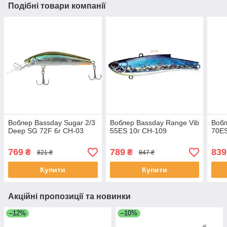
Подібні товари компанії
Воблер Bassday Sugar 2/3
Воблер Bassday Range Vib
Вобл
Deep SG 72F 6г CH-03
55ES 10г CH-109
70ES
769
789
839
₴
₴
821 ₴
847 ₴
Купити
Купити
Акційні пропозиції та новинки
–12%
–10%