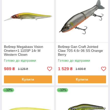
Воблер Megabass Vision
Воблер Gan Craft Jointed
Oneten+1 110SP 14г M
Claw 70S 4.6г 06 SS Orange
Western Clown
Berry
Готово до відправки
Готово до відправки
989
1 529
₴
₴
1 126 ₴
1 699 ₴
Купити
Купити
–10%
–10%