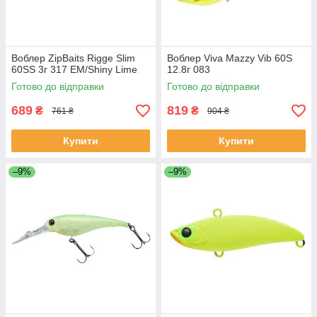
Воблер ZipBaits Rigge Slim
Воблер Viva Mazzy Vib 60S
60SS 3г 317 EM/Shiny Lime
12.8г 083
Готово до відправки
Готово до відправки
689
819
₴
₴
761 ₴
904 ₴
Купити
Купити
–9%
–9%