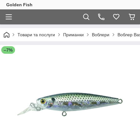
Golden Fish
Товари та послуги
Приманки
Воблери
Воблер Ba
–7%