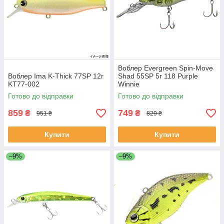
Воблер Evergreen Spin-Move
Воблер Ima K-Thick 77SP 12г
Shad 55SP 5г 118 Purple
KT77-002
Winnie
Готово до відправки
Готово до відправки
859
749
₴
₴
951 ₴
829 ₴
Купити
Купити
–9%
–9%