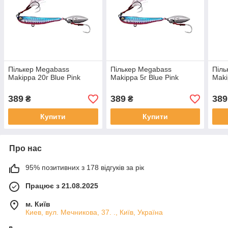
Пількер Megabass
Пількер Megabass
Піль
Makippa 20г Blue Pink
Makippa 5г Blue Pink
Maki
389
389
389
₴
₴
Купити
Купити
Про нас
95% позитивних з 178 відгуків за рік
Працює з 21.08.2025
м. Київ
Киев, вул. Мечникова, 37. ., Київ, Україна