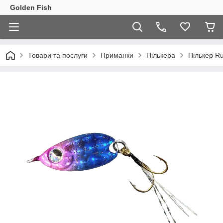
Golden Fish
Товари та послуги
Приманки
Пількера
Пількер Ru