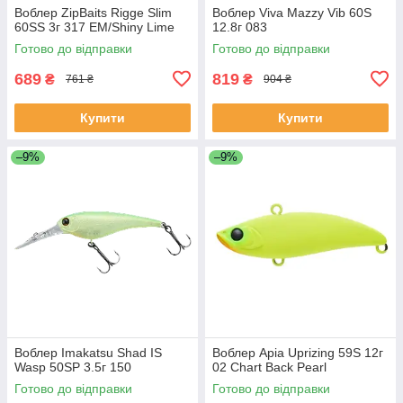
Воблер ZipBaits Rigge Slim
Воблер Viva Mazzy Vib 60S
60SS 3г 317 EM/Shiny Lime
12.8г 083
Готово до відправки
Готово до відправки
689
819
₴
₴
761 ₴
904 ₴
Купити
Купити
–9%
–9%
Воблер Imakatsu Shad IS
Воблер Apia Uprizing 59S 12г
Wasp 50SP 3.5г 150
02 Chart Back Pearl
Готово до відправки
Готово до відправки