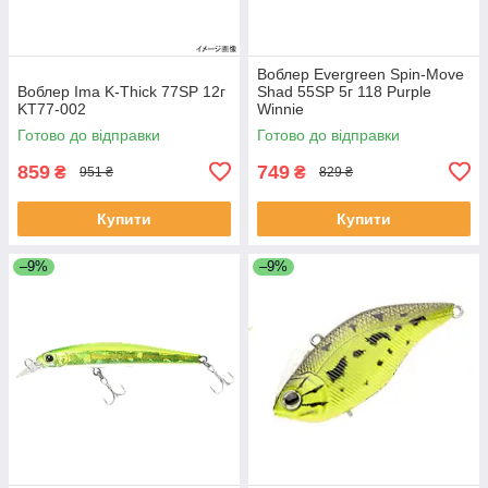
Воблер Evergreen Spin-Move
Воблер Ima K-Thick 77SP 12г
Shad 55SP 5г 118 Purple
KT77-002
Winnie
Готово до відправки
Готово до відправки
859
749
₴
₴
951 ₴
829 ₴
Купити
Купити
–9%
–9%