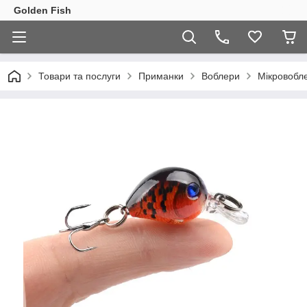
Golden Fish
Товари та послуги
Приманки
Воблери
Мікровобл