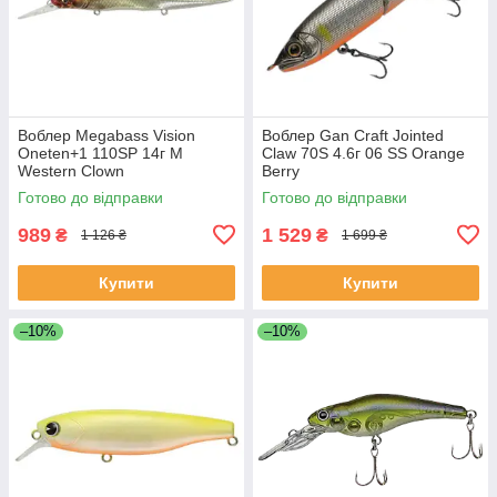
Воблер Megabass Vision
Воблер Gan Craft Jointed
Oneten+1 110SP 14г M
Claw 70S 4.6г 06 SS Orange
Western Clown
Berry
Готово до відправки
Готово до відправки
989
1 529
₴
₴
1 126 ₴
1 699 ₴
Купити
Купити
–10%
–10%