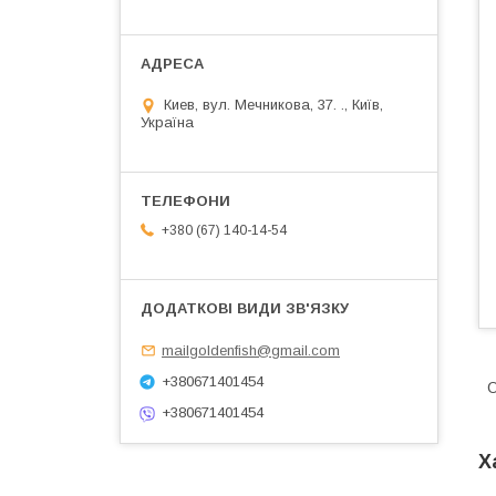
Киев, вул. Мечникова, 37. ., Київ,
Україна
+380 (67) 140-14-54
mailgoldenfish@gmail.com
+380671401454
О
+380671401454
Х