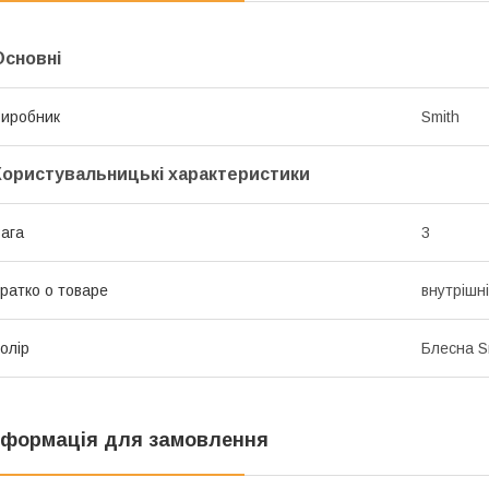
Основні
иробник
Smith
Користувальницькі характеристики
ага
3
ратко о товаре
внутрішн
олір
Блесна Sm
нформація для замовлення