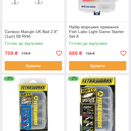
Набір морських приманок
Силікон Marujin UK Bait 2.8"
Fish Labo Light Game Starter
(1шт) 08 RHA
Set A
Готово до відправки
Готово до відправки
709
689
₴
₴
776 ₴
716 ₴
Купити
Купити
–2%
–2%