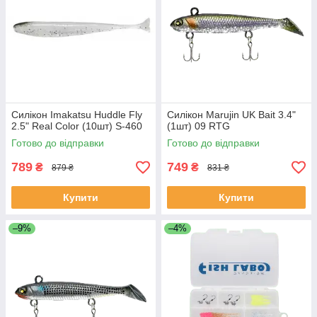
Силікон Imakatsu Huddle Fly
Силікон Marujin UK Bait 3.4"
2.5" Real Color (10шт) S-460
(1шт) 09 RTG
Готово до відправки
Готово до відправки
789
749
₴
₴
879 ₴
831 ₴
Купити
Купити
–9%
–4%