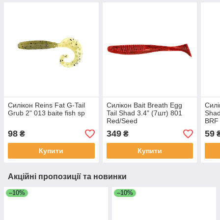
Силікон Reins Fat G-Tail
Силікон Bait Breath Egg
Силі
Grub 2" 013 baite fish sp
Tail Shad 3.4" (7шт) 801
Shad
Red/Seed
BRF
98
349
59
₴
₴
Купити
Купити
Акційні пропозиції та новинки
–10%
–10%