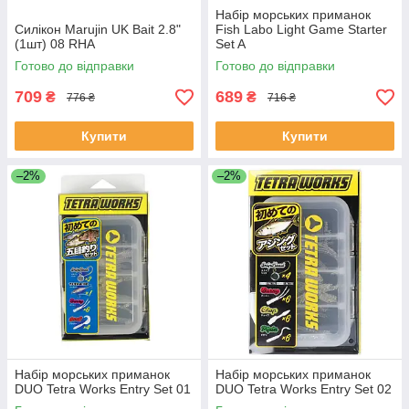
Набір морських приманок
Силікон Marujin UK Bait 2.8"
Fish Labo Light Game Starter
(1шт) 08 RHA
Set A
Готово до відправки
Готово до відправки
709
689
₴
₴
776 ₴
716 ₴
Купити
Купити
–2%
–2%
Набір морських приманок
Набір морських приманок
DUO Tetra Works Entry Set 01
DUO Tetra Works Entry Set 02