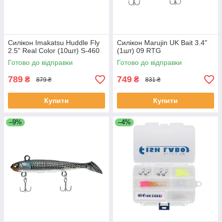
Силікон Imakatsu Huddle Fly
Силікон Marujin UK Bait 3.4"
2.5" Real Color (10шт) S-460
(1шт) 09 RTG
Готово до відправки
Готово до відправки
789
749
₴
₴
879 ₴
831 ₴
Купити
Купити
–9%
–4%