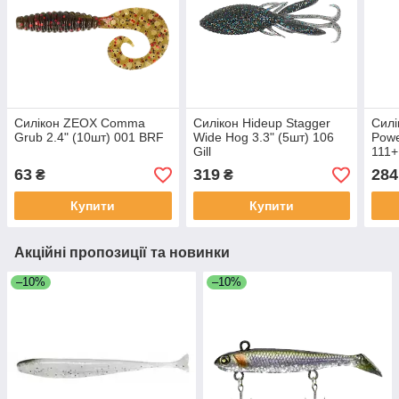
Силікон ZEOX Сomma
Силікон Hideup Stagger
Силі
Grub 2.4" (10шт) 001 BRF
Wide Hog 3.3" (5шт) 106
Powe
Gill
111+
63
319
284
₴
₴
Купити
Купити
Акційні пропозиції та новинки
–10%
–10%