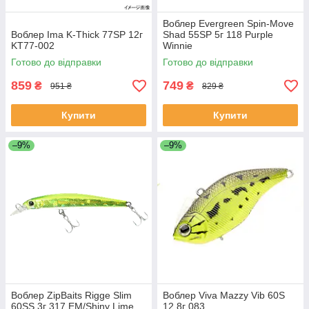
Воблер Evergreen Spin-Move
Воблер Ima K-Thick 77SP 12г
Shad 55SP 5г 118 Purple
KT77-002
Winnie
Готово до відправки
Готово до відправки
859
749
₴
₴
951 ₴
829 ₴
Купити
Купити
–9%
–9%
Воблер ZipBaits Rigge Slim
Воблер Viva Mazzy Vib 60S
60SS 3г 317 EM/Shiny Lime
12.8г 083