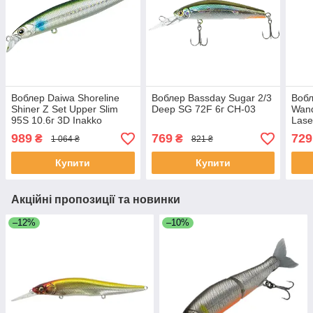
Воблер Daiwa Shoreline
Воблер Bassday Sugar 2/3
Вобл
Shiner Z Set Upper Slim
Deep SG 72F 6г CH-03
Wand
95S 10.6г 3D Inakko
Lase
989
769
729
₴
₴
1 064 ₴
821 ₴
Купити
Купити
Акційні пропозиції та новинки
–12%
–10%