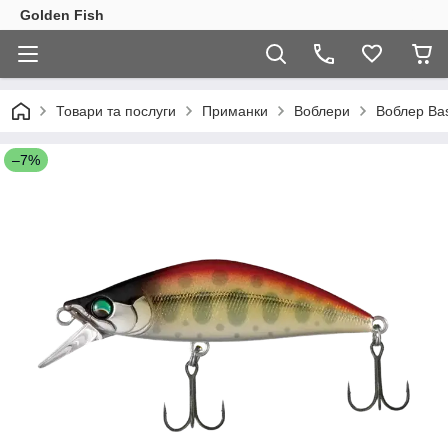
Golden Fish
Товари та послуги
Приманки
Воблери
Воблер Ba
–7%