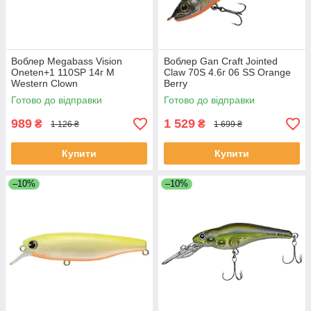
Воблер Megabass Vision
Воблер Gan Craft Jointed
Oneten+1 110SP 14г M
Claw 70S 4.6г 06 SS Orange
Western Clown
Berry
Готово до відправки
Готово до відправки
989
1 529
₴
₴
1 126 ₴
1 699 ₴
Купити
Купити
–10%
–10%