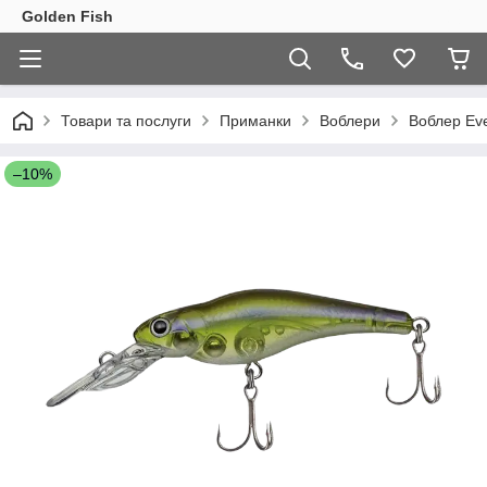
Golden Fish
Товари та послуги
Приманки
Воблери
Воблер Eve
–10%