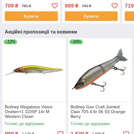
709
689
719
₴
₴
781 ₴
741 ₴
Купити
Купити
Акційні пропозиції та новинки
–12%
–10%
Воблер Megabass Vision
Воблер Gan Craft Jointed
Oneten+1 110SP 14г M
Claw 70S 4.6г 06 SS Orange
Western Clown
Berry
Готово до відправки
Готово до відправки
989
1 529
₴
₴
1 126 ₴
1 699 ₴