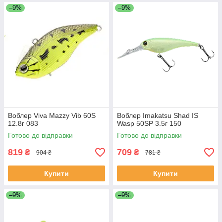
–9%
–9%
Воблер Viva Mazzy Vib 60S
Воблер Imakatsu Shad IS
12.8г 083
Wasp 50SP 3.5г 150
Готово до відправки
Готово до відправки
819
709
₴
₴
904 ₴
781 ₴
Купити
Купити
–9%
–9%