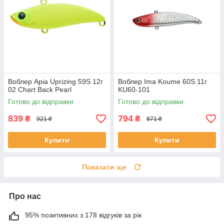
Воблер Apia Uprizing 59S 12г
Воблер Ima Koume 60S 11г
02 Chart Back Pearl
KU60-101
Готово до відправки
Готово до відправки
839
794
₴
₴
921 ₴
871 ₴
Купити
Купити
Показати ще
Про нас
95% позитивних з 178 відгуків за рік