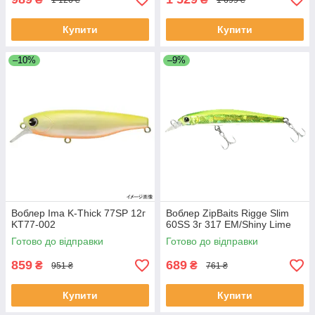
Купити
Купити
–10%
–9%
Воблер Ima K-Thick 77SP 12г
Воблер ZipBaits Rigge Slim
KT77-002
60SS 3г 317 EM/Shiny Lime
Готово до відправки
Готово до відправки
859
689
₴
₴
951 ₴
761 ₴
Купити
Купити