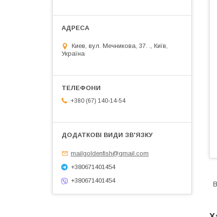
Киев, вул. Мечникова, 37. ., Київ,
Україна
+380 (67) 140-14-54
mailgoldenfish@gmail.com
+380671401454
+380671401454
В
Х