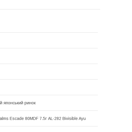
ій японський ринок
alms Escade 80MDF 7.5г AL-282 Bivisible Ayu