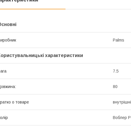
Основні
иробник
Palms
Користувальницькі характеристики
ага
7.5
овжина:
80
ратко о товаре
внутрішн
олір
Воблер P