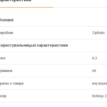
Основні
иробник
ZipBaits
Користувальницькі характеристики
ага
8,3
овжина:
68
ратко о товаре
внутрішн
олір
Воблер Z