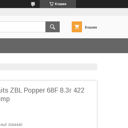
Кошик
Кошик
its ZBL Popper 68F 8.3г 422
imp
Код:
5064440