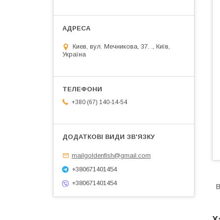
Киев, вул. Мечникова, 37. ., Київ,
Україна
+380 (67) 140-14-54
mailgoldenfish@gmail.com
+380671401454
+380671401454
В
Х