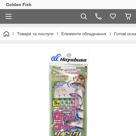
Golden Fish
Товари та послуги
Елементи обладнання
Готові осн