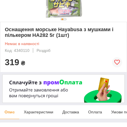
Оснащення морське Hayabusa з мушками і
пількером HA282 5г (1шт)
Немає в наявності
Код: 4340110
Роздріб
319
₴
Опис
Характеристики
Доставка
Оплата
Умови п