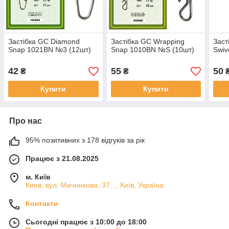
Застібка GC Diamond
Застібка GC Wrapping
Заст
Snap 1021BN №3 (12шт)
Snap 1010BN №S (10шт)
Swiv
42
55
50
₴
₴
Купити
Купити
Про нас
95% позитивних з 178 відгуків за рік
Працює з 21.08.2025
м. Київ
Киев, вул. Мечникова, 37. ., Київ, Україна
Контакти
Сьогодні працює з 10:00 до 18:00