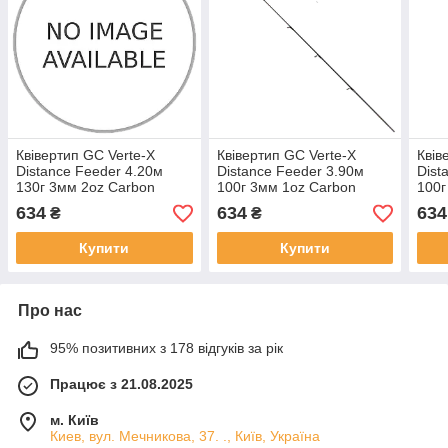
Квівертип GC Verte-X
Квівертип GC Verte-X
Квів
Distance Feeder 4.20м
Distance Feeder 3.90м
Dist
130г 3мм 2oz Carbon
100г 3мм 1oz Carbon
100г
634
634
634
₴
₴
Купити
Купити
Про нас
95% позитивних з 178 відгуків за рік
Працює з 21.08.2025
м. Київ
Киев, вул. Мечникова, 37. ., Київ, Україна