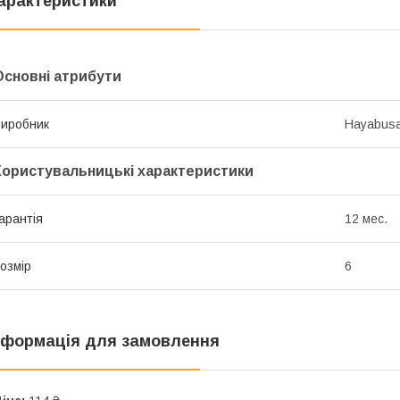
арактеристики
Основні атрибути
иробник
Hayabus
Користувальницькі характеристики
арантія
12 мес.
озмір
6
нформація для замовлення