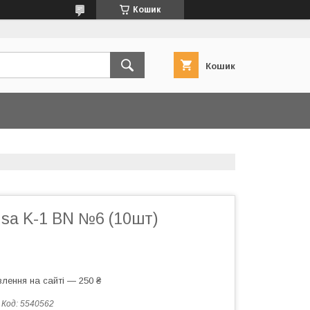
Кошик
Кошик
sa K-1 BN №6 (10шт)
лення на сайті — 250 ₴
Код:
5540562