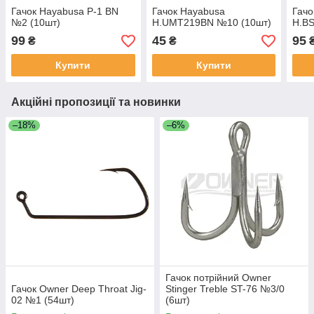
Гачок Hayabusa P-1 BN
Гачок Hayabusa
Гачо
№2 (10шт)
H.UMT219BN №10 (10шт)
H.B
99
45
95
₴
₴
Купити
Купити
Акційні пропозиції та новинки
–18%
–6%
Гачок потрійний Owner
Гачок Owner Deep Throat Jig-
Stinger Treble ST-76 №3/0
02 №1 (54шт)
(6шт)