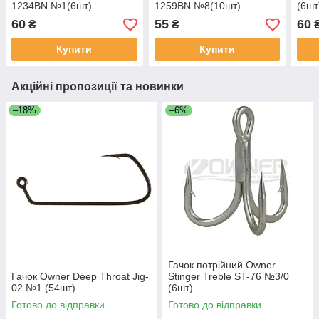
1234BN №1(6шт)
1259BN №8(10шт)
(6шт
60
55
60
₴
₴
Купити
Купити
Акційні пропозиції та новинки
–18%
–6%
Гачок потрійний Owner
Гачок Owner Deep Throat Jig-
Stinger Treble ST-76 №3/0
02 №1 (54шт)
(6шт)
Готово до відправки
Готово до відправки