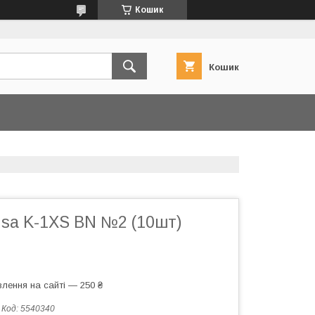
Кошик
Кошик
usa K-1XS BN №2 (10шт)
лення на сайті — 250 ₴
Код:
5540340