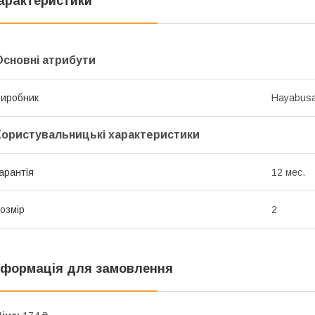
арактеристики
Основні атрибути
иробник
Hayabus
Користувальницькі характеристики
арантія
12 мес.
озмір
2
нформація для замовлення